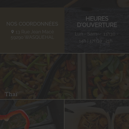
HEURES
NOS COORDONNÉES
D'OUVERTURE
13 Rue Jean Macé
Lun - Sam :
11h30 -
59290
WASQUEHAL
14h | 17h30 -21h
Thaï